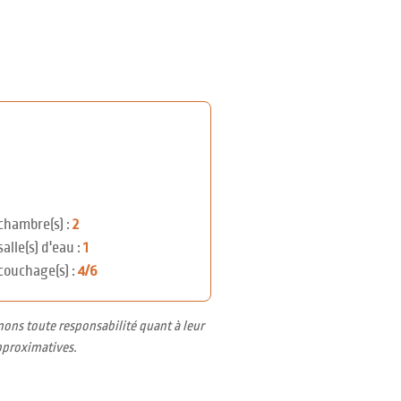
chambre(s) :
2
salle(s) d'eau :
1
couchage(s) :
4/6
nons toute responsabilité quant à leur
pproximatives.