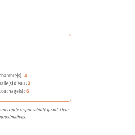
chambre(s) :
4
salle(s) d'eau :
2
couchage(s) :
6
nons toute responsabilité quant à leur
pproximatives.