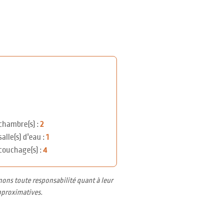
chambre(s) :
2
salle(s) d'eau :
1
couchage(s) :
4
nons toute responsabilité quant à leur
pproximatives.