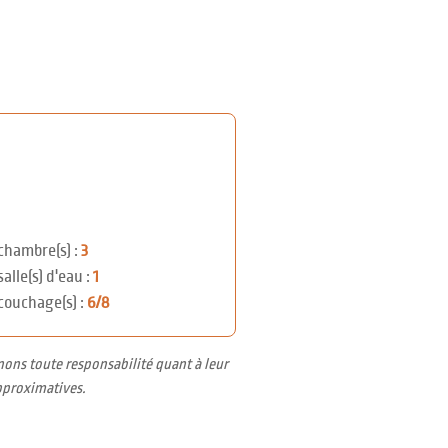
chambre(s) :
3
salle(s) d'eau :
1
couchage(s) :
6/8
nons toute responsabilité quant à leur
pproximatives.