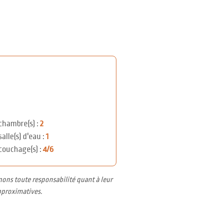
chambre(s) :
2
salle(s) d'eau :
1
couchage(s) :
4/6
nons toute responsabilité quant à leur
pproximatives.