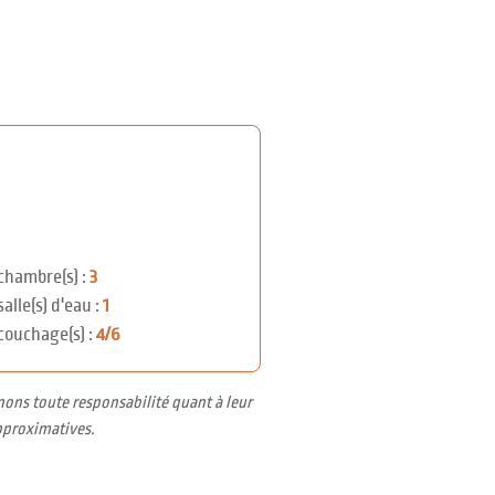
chambre(s) :
3
salle(s) d'eau :
1
couchage(s) :
4/6
nons toute responsabilité quant à leur
pproximatives.