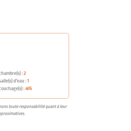
chambre(s) :
2
salle(s) d'eau :
1
couchage(s) :
4/6
nons toute responsabilité quant à leur
pproximatives.