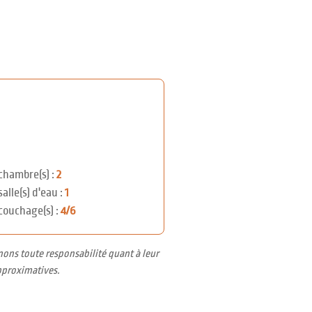
chambre(s) :
2
salle(s) d'eau :
1
couchage(s) :
4/6
nons toute responsabilité quant à leur
pproximatives.