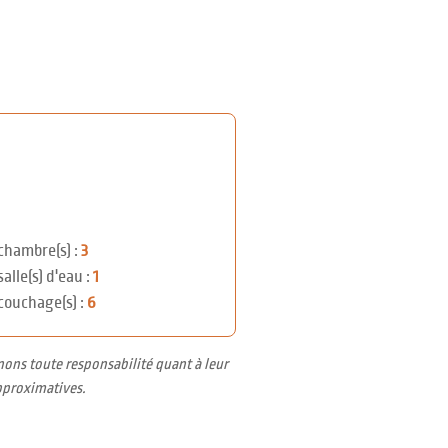
chambre(s) :
3
salle(s) d'eau :
1
couchage(s) :
6
nons toute responsabilité quant à leur
pproximatives.