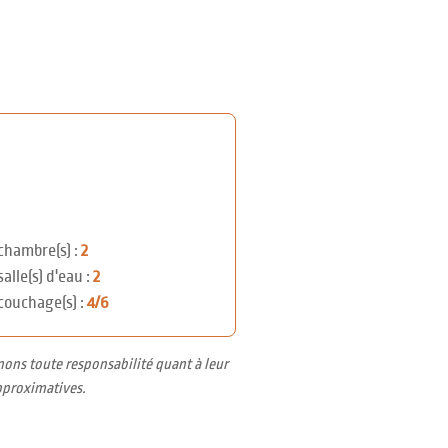
chambre(s) :
2
salle(s) d'eau :
2
couchage(s) :
4/6
nons toute responsabilité quant à leur
pproximatives.