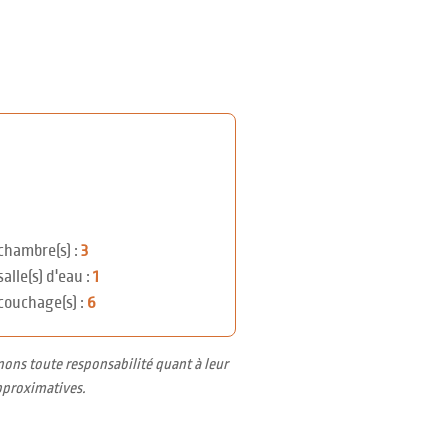
chambre(s) :
3
salle(s) d'eau :
1
couchage(s) :
6
nons toute responsabilité quant à leur
pproximatives.