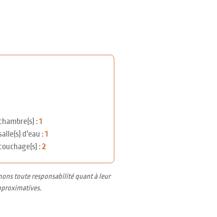
chambre(s) :
1
salle(s) d'eau :
1
couchage(s) :
2
nons toute responsabilité quant à leur
pproximatives.