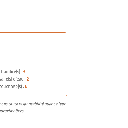
chambre(s) :
3
salle(s) d'eau :
2
couchage(s) :
6
nons toute responsabilité quant à leur
pproximatives.