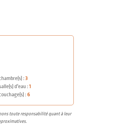
chambre(s) :
3
salle(s) d'eau :
1
couchage(s) :
6
nons toute responsabilité quant à leur
pproximatives.