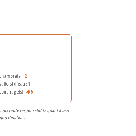
chambre(s) :
2
salle(s) d'eau :
1
couchage(s) :
4/6
nons toute responsabilité quant à leur
pproximatives.