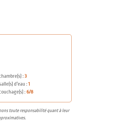
chambre(s) :
3
salle(s) d'eau :
1
couchage(s) :
6/8
nons toute responsabilité quant à leur
pproximatives.