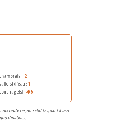
chambre(s) :
2
salle(s) d'eau :
1
couchage(s) :
4/6
nons toute responsabilité quant à leur
pproximatives.