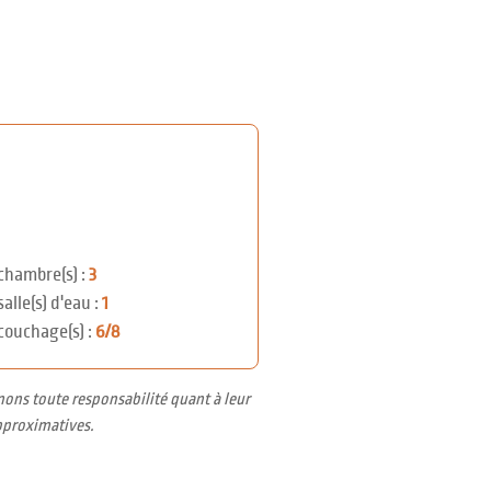
chambre(s) :
3
salle(s) d'eau :
1
couchage(s) :
6/8
nons toute responsabilité quant à leur
pproximatives.