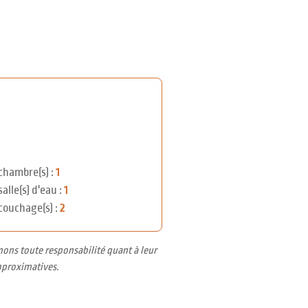
chambre(s) :
1
salle(s) d'eau :
1
couchage(s) :
2
nons toute responsabilité quant à leur
pproximatives.