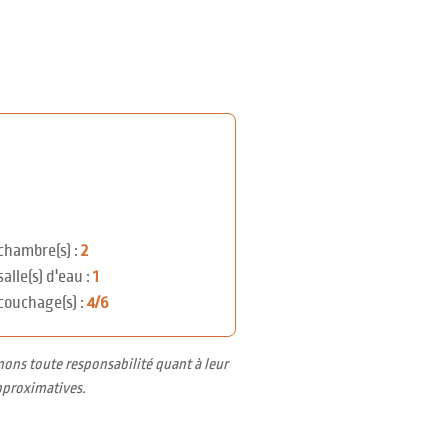
chambre(s) :
2
salle(s) d'eau :
1
couchage(s) :
4/6
nons toute responsabilité quant à leur
pproximatives.