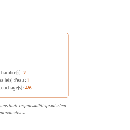
chambre(s) :
2
salle(s) d'eau :
1
couchage(s) :
4/6
nons toute responsabilité quant à leur
pproximatives.