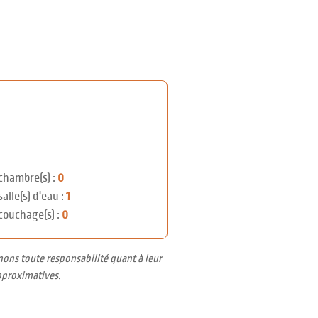
chambre(s) :
0
salle(s) d'eau :
1
couchage(s) :
0
nons toute responsabilité quant à leur
pproximatives.