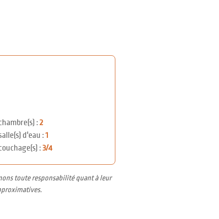
chambre(s) :
2
salle(s) d'eau :
1
couchage(s) :
3/4
nons toute responsabilité quant à leur
pproximatives.